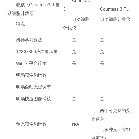
Countess
赛默飞Countess3FL自
3
Countess 3 FL
动细胞计数器
自动细胞
自动细胞计数仪
特点
计数仪
机器学习算法
是
是
1280×800液晶显示屏
是
是
Wifi-云平台连接
是
是
明场图像和计数
明场自动光强调节
明场快速图像捕获
是
是
两个可更换的荧
光通道
荧光图像和计数
N/A
（多种光立方组
合可选）