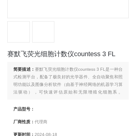
赛默飞荧光细胞计数仪countess 3 FL
简要描述：
赛默飞荧光细胞计数仪countess 3 FL是一种台
式检测平台，配备了极良好的光学器件、全自动聚焦和照
明功能以及图像分析软件（由基于神经网络的机器学习算
法驱动），可快速评估原始和无限增殖化细胞系。
Countess 3 FL 计数器具备亮场或荧光照明，具有三通道
灵活性（亮场和两个可选荧光通道），使研究人员能够计
产品型号：
数细胞、监测荧光蛋白表达、了解凋亡过程并测量细胞活
厂商性质：
代理商
力。
更新时间：
2024-08-18