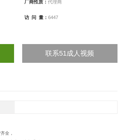
厂商性质：
代理商
访 问 量：
6447
联系51成人视频
全，