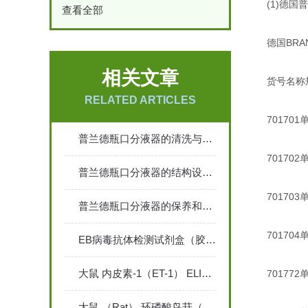
(1)德国普兰
查看全部
德国BRAND
相关文章
货号名称
RELATED ARTICLES
701701单
普兰德瓶口分液器的清洗与维护指南说明
701702单
普兰德瓶口分液器的结构设计及性能概述
701703单
普兰德瓶口分液器的保养和清洗步骤说明
701704单
EB病毒抗体检测试剂盒（胶体金法）
大鼠 内皮素-1（ET-1） ELISA 检测试剂盒说明书
701772单
大鼠 （Rat） 环磷酸鸟苷（cGMP）ELISA 检测试剂盒说明书