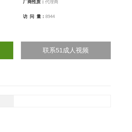
厂商性质：
代理商
访 问 量：
8944
联系51成人视频