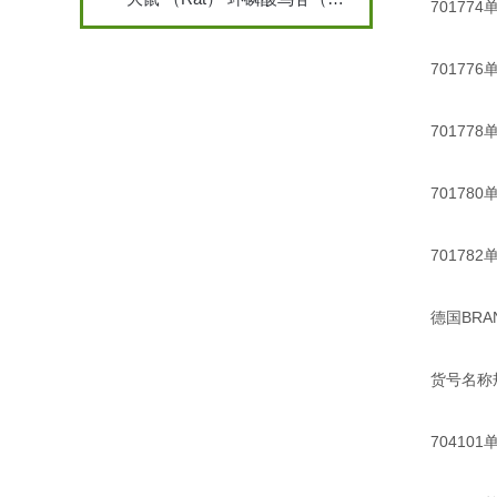
701774单
701776单
701778单
701780单
701782单
德国BRAND
货号名称
704101单