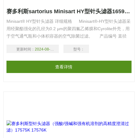
赛多利斯sartorius Minisart HY型针头滤器16596HYK 16596HYQ（气体
Minisart® HY型针头滤器 详细规格 Minisart®-HY型针头滤器采
用经聚酯强化的孔径为0.2 µm的聚四氟乙烯膜和Cyrolite外壳，用
于空气通气瓶和小体积容器的空气除菌过滤。 产品编号 直径
孔径 膜材质 包装 应用领域 优惠价注 16596HYK Φ26mm 0.2µm
更新时间：
2024-08-18
型号：
PTFE膜 单个无菌包装，50个 用于气体无菌过滤
查看详情