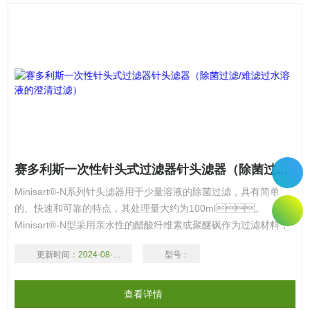
赛多利斯一次性针头式过滤器针头滤器（除菌过滤/难滤过水溶液的澄清过滤）
Minisart®-N系列针头滤器用于少量溶液的除菌过滤，具有简单
的、快速和可靠的特点，其处理量大约为100ml。
Minisart®-N型采用亲水性的醋酸纤维素或聚醚砜作为过滤材料，
聚醚砜材料具有更高的通透性；Minisart®-plus型采用了玻璃纤维
更新时间：
2024-08-18
型号：
作为预过滤膜，适用于较难过滤的液体样品，以提高通透性，甚至
可提高两倍。所有的Minisart-N系列针头滤器均不含聚氯乙烯
（PVC），对环境无害。
查看详情