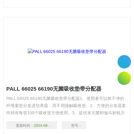
PALL 66025 66190无菌吸收垫带分配器
PALL 66025 66190无菌吸收垫带分配器1、使用者可以将干净的
纤维素垫分发进培养皿，而不用接触吸收垫。2、方便的分发器套
件持有每管100个吸收垫方便使用。3、提供未灭菌和伽马射线灭
菌的吸收垫套件。无有害EtO残留物。4、根据MF技术，吸收垫很
更新时间：
2024-08-17
型号：
适合吸收培养基来培养菌落。