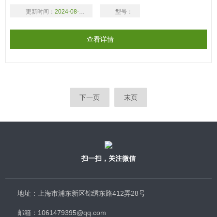
制药工业中的灭菌测试。3、Supor膜Z适合测试抑制生物的溶液。
更新时间：
2024-08-17
型号：
4、简便的挤压分离设计易于取膜。
查看详情
下一页
末页
扫一扫，关注微信
地址：上海市浦东新区锦绣东路412弄28号
邮箱：1061479395@qq.com