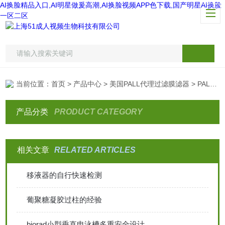
AI换脸精品入口,AI明星做爰高潮,AI换脸视频APP色下载,国产明星AI换脸
一区二区
当前位置：
首页
>
产品中心
>
美国PALL代理过滤膜滤器
> PALL颇尔微生物检测膜（白底黑格）
产品分类
PRODUCT CATEGORY
相关文章
RELATED ARTICLES
移液器的自行快速检测
葡聚糖凝胶过柱的经验
biorad小型垂直电泳槽多重安全设计