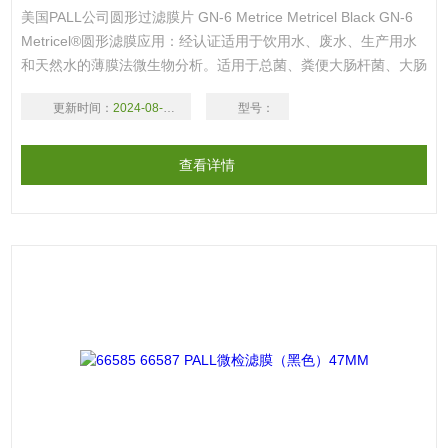
美国PALL公司圆形过滤膜片 GN-6 Metrice Metricel Black GN-6
Metricel®圆形滤膜应用：经认证适用于饮用水、废水、生产用水
和天然水的薄膜法微生物分析。适用于总菌、粪便大肠杆菌、大肠
杆菌、粪便链球菌、霉菌和其它异养细菌。一、用于微生物分析的
更新时间：
2024-08-17
型号：
0.45um孔径的膜片。1、混合纤维素酯是Z适于微生物分析的过滤
介质，由其制成的膜片可Z大限度的提高微生物的截留率和
查看详情