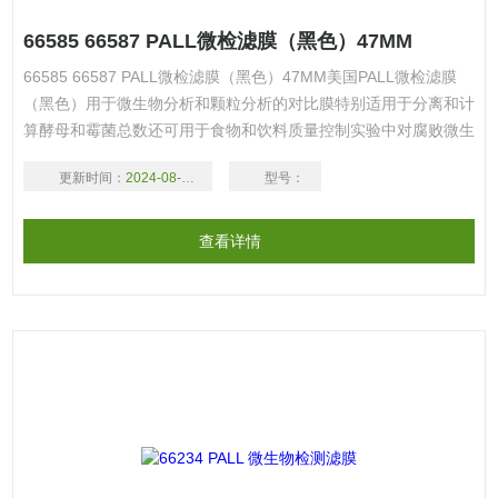
66585 66587 PALL微检滤膜（黑色）47MM
66585 66587 PALL微检滤膜（黑色）47MM美国PALL微检滤膜
（黑色）用于微生物分析和颗粒分析的对比膜特别适用于分离和计
算酵母和霉菌总数还可用于食物和饮料质量控制实验中对腐败微生
物检测和识别以及用来监测工艺流体中的颗粒污染，如微电子业。
更新时间：
2024-08-17
型号：
66585 66587 PALL微检滤膜（黑色）47MM
查看详情