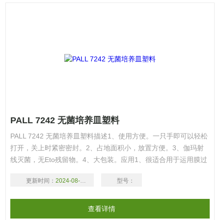
PALL 7242 无菌培养皿塑料
PALL 7242 无菌培养皿塑料描述1、使用方便。一只手即可以轻松
打开，关上时紧密密封。2、占地面积小，放置方便。3、伽玛射
线灭菌，无Eto残留物。4、大包装。应用1、很适合用于运用膜过
滤技术进行微生物检测。2、带有吸收垫底培养皿可用于液体培养
更新时间：
2024-08-17
型号：
基，或将琼脂倒入无吸收垫底培养皿
查看详情