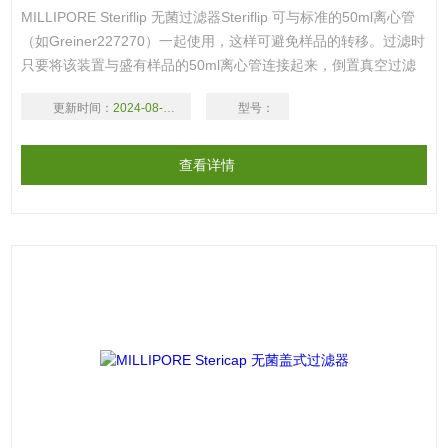
MILLIPORE Steriflip 无菌过滤器Steriflip 可与标准的50ml离心管
（如Greiner227270）一起使用，这样可避免样品的转移。过滤时
只要将该装置与盛有样品的50ml离心管连接起来，倒置真空过滤
便可。过滤结束时，过滤液收集在相连的50ml离心管中。 详细资
更新时间：
2024-08-17
型号：
料： 产品编号 产品描述 产品包装 产品价格 定购数量/单位 加入购
物蓝 SE1M005M00 滤膜类型 P
查看详情