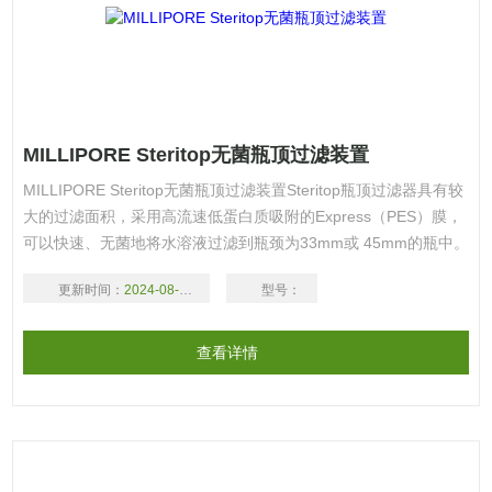
MILLIPORE Steritop无菌瓶顶过滤装置
MILLIPORE Steritop无菌瓶顶过滤装置Steritop瓶顶过滤器具有较
大的过滤面积，采用高流速低蛋白质吸附的Express（PES）膜，
可以快速、无菌地将水溶液过滤到瓶颈为33mm或 45mm的瓶中。
详细资料： 产品编号 产品描述 产品包装 产品价格 定购数量/单位
更新时间：
2024-08-17
型号：
加入购物蓝 SCVPS02RE 孔径:0.1μm;滤膜体积:250ml;出口螺
纹:33mm;灭菌方法:γ射线
查看详情