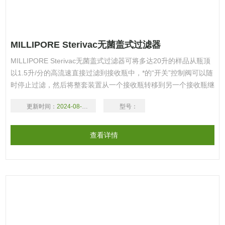
MILLIPORE Sterivac无菌盖式过滤器
MILLIPORE Sterivac无菌盖式过滤器可将多达20升的样品从瓶顶
以1.5升/分的高流速直接过滤到接收瓶中，*的“开关”控制阀可以随
时停止过滤，然后将整套装置从一个接收瓶转移到另一个接收瓶继
续过滤。采用高流速低蛋白质吸附的Express（PES）膜过滤器，
更新时间：
2024-08-17
型号：
用于水溶液除菌过滤，无菌包装。 详细资料： 产品编号 产品描述
产品包装 产品价格 定购数量/单位 加入购物蓝 SKVPM2
查看详情