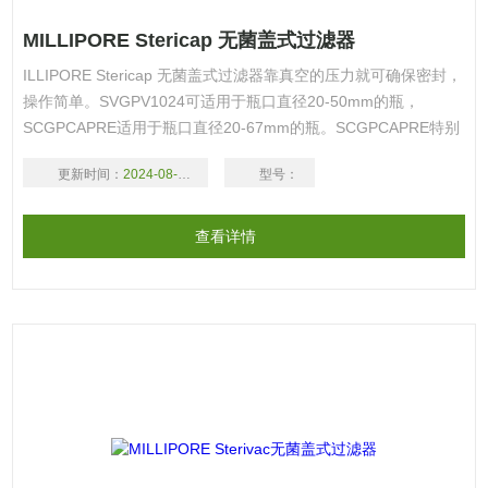
MILLIPORE Stericap 无菌盖式过滤器
ILLIPORE Stericap 无菌盖式过滤器靠真空的压力就可确保密封，
操作简单。SVGPV1024可适用于瓶口直径20-50mm的瓶，
SCGPCAPRE适用于瓶口直径20-67mm的瓶。SCGPCAPRE特别
设计有排气孔，更换接收瓶时，使用注射器抽出气体，便可继续过
更新时间：
2024-08-17
型号：
滤，可防止气阻的形成。 详细资料： 产品编号 产品描述 产品包
装 产品价格 定购数量/单位 加入购物蓝 SVGPV102
查看详情