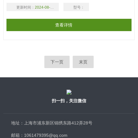
子）可分别供应，与 1L 的标准真空抽滤瓶或多联的 Manifold 一
更新时间：
2024-08-17
型号：
起使用。
查看详情
下一页
末页
扫一扫，关注微信
地址：上海市浦东新区锦绣东路412弄28号
邮箱：1061479395@qq.com