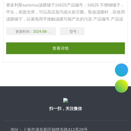
赛多利斯sartorius滤膜镊子16625产品编号：16625 不锈钢镊子，
平头，表面光滑，可以高压蒸汽或火焰灭菌。取放滤膜时，应使用
滤膜镊子，以避免用手接触滤膜可能产生的污染 产品编号 产品说
明 优惠价（人民币）注 16625 滤膜镊子 .00
更新时间：
2024-08-18
型号：
查看详情
扫一扫，关注微信
地址：上海市浦东新区锦绣东路412弄28号