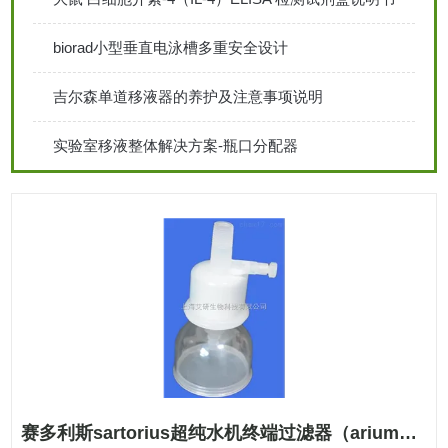
biorad小型垂直电泳槽多重安全设计
吉尔森单道移液器的养护及注意事项说明
实验室移液整体解决方案-瓶口分配器
赛多利斯sartorius超纯水机终端过滤器（arium纯水机用）5441307H4-NO-B