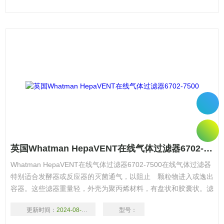
英国Whatman HepaVENT在线气体过滤器6702-7500
Whatman HepaVENT在线气体过滤器6702-7500在线气体过滤器
特别适合发酵器或反应器的灭菌通气，以阻止 颗粒物进入或逸出
容器。这些滤器重量轻，外壳为聚丙烯材料，有盘状和胶囊状。滤
器的过滤介质为玻璃纤维膜，中度疏水，可抑制细菌生长；并且两
更新时间：
2024-08-17
型号：
面经过压制处理，防止纤维脱落。