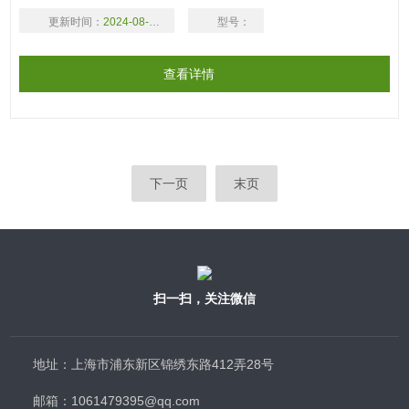
用；1.0um用于延长寿命和过滤高污染溶液·可用蒸汽或乙醇加压
更新时间：
2024-08-17
型号：
加热消毒·在ISO质量体系下，10000级的清洁室内生产
查看详情
下一页
末页
扫一扫，关注微信
地址：上海市浦东新区锦绣东路412弄28号
邮箱：1061479395@qq.com