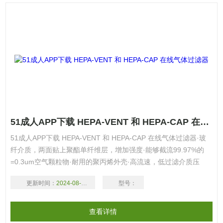
51成人APP下载 HEPA-VENT 和 HEPA-CAP 在线气体过滤器
51成人APP下载 HEPA-VENT 和 HEPA-CAP 在线气体过滤器·玻
纤介质，两面贴上聚酯单纤维层，增加强度·能够截流99.97%的
=0.3um空气颗粒物·耐用的聚丙烯外壳·高流速，低过滤介质压
力，保证进出容器空气的洁净·适合用于从空气和气体中去除颗
更新时间：
2024-08-17
型号：
粒，通气预滤或者作为气体再现过滤·可用蒸汽进行灭菌
查看详情