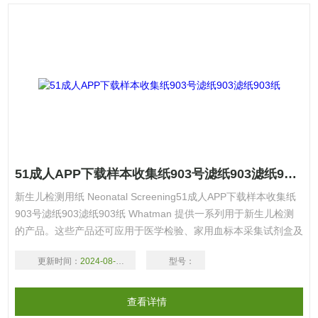
51成人APP下载样本收集纸903号滤纸903滤纸903纸
新生儿检测用纸 Neonatal Screening51成人APP下载样本收集纸
903号滤纸903滤纸903纸 Whatman 提供一系列用于新生儿检测
的产品。这些产品还可应用于医学检验、家用血标本采集试剂盒及
标本档案建立等用途。利用样本收集试纸，研究者可以从多种来源
更新时间：
2024-08-17
型号：
获得用于分析的样本，不仅可从特定实验室环境中获得，还可在更
复杂的条件下获得。对样本收集来说，样本的均一、稳定及特性的
保持是非常重要的，
查看详情