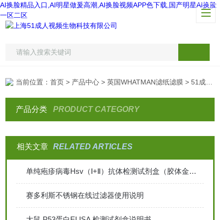
AI换脸精品入口,AI明星做爰高潮,AI换脸视频APP色下载,国产明星AI换脸
一区二区
当前位置：
首页
>
产品中心
>
英国WHATMAN滤纸滤膜
> 51成人APP下载定性滤纸
产品分类
PRODUCT CATEGORY
相关文章
RELATED ARTICLES
单纯疱疹病毒Hsv（Ⅰ+Ⅱ）抗体检测试剂盒（胶体金法）
赛多利斯不锈钢在线过滤器使用说明
大鼠 P53蛋白ELISA 检测试剂盒说明书