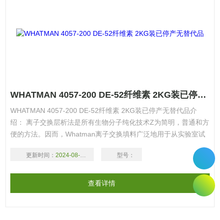
WHATMAN 4057-200 DE-52纤维素 2KG装已停产无替代品
WHATMAN 4057-200 DE-52纤维素 2KG装已停产无替代品介
绍： 离子交换层析法是所有生物分子纯化技术Z为简明，普通和方
便的方法。因而，Whatman离子交换填料广泛地用于从实验室试
验到大规模工业生产。在生物分子纯化领域已有二十多年的历史
更新时间：
2024-08-17
型号：
了。填料适用于柱分离和分批分离法应用。产品用高质量纤维制
成。选用“50系列”如DE52，CM52等作分批或柱分离
查看详情