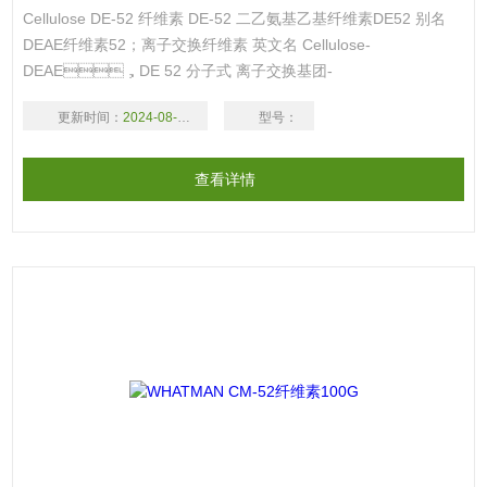
Cellulose DE-52 纤维素 DE-52 二乙氨基乙基纤维素DE52 别名
DEAE纤维素52；离子交换纤维素 英文名 Cellulose-
DEAE，DE 52 分子式 离子交换基团-
OCH2CH2N（C2H5）2 分子量 为已经过泡胀的二乙氨基乙基纤
更新时间：
2024-08-17
型号：
维素，为中等碱度阴离子交换剂。对高相对分子质量聚合电解质有
较好的解析。游离碱型。1kg中约含有300g干燥品。容量
查看详情